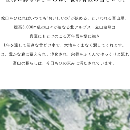
蛇口をひねればいつでも“おいしい水”が飲める、といわれる富山県。
標高3.000m級の山々が連なる北アルプス・立山連峰は
真夏にもとけのこる万年雪を懐に抱き
1年を通して清冽な雪どけ水で、大地をくまなく潤してくれます。
水は、豊かな森に蓄えられ、浄化され、栄養をふくんでゆっくりと流れ
富山の暮らしは、今日も水の恵みに満たされています。