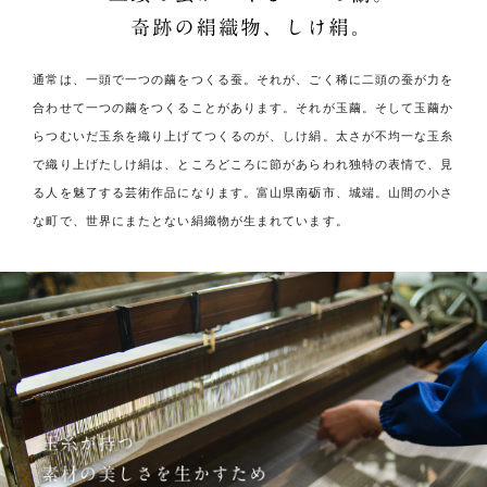
通常は、一頭で一つの繭をつくる蚕。
それが、ごく稀に二頭の蚕が力を
合わせて一つの繭をつくることがあります。
それが玉繭。そして玉繭か
らつむいだ玉糸を織り上げてつくるのが、しけ絹。
太さが不均一な玉糸
で織り上げたしけ絹は、ところどころに節があらわれ
独特の表情で、見
る人を魅了する芸術作品になります。
富山県南砺市、城端。
山間の小さ
な町で、世界にまたとない絹織物が生まれています。