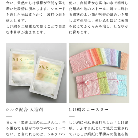
合い、天然のしけ模様が空間を落ち
使い、自然豊かな富山の水で精練し
着いた表情に演出します。シェード
た絹紡生地のストール。所々に現れ
を通した光は柔らかく、波打つ影を
る綿状の太い節が独特の風合いを醸
落とします。
し出す生地は、使い込むほどに表情
しけ絹を二枚重ねて使うことで自然
を変えてふくらみを増し、しなやか
な木目柄が生まれます。
に育ちます。
シルク配合 入浴剤
しけ
昔から「製糸工場の女工さんは、年
しけ絹に和紙を裏打ちした「しけ絹
を重ねても肌がつやつやでシミ一つ
紙」。ふすま紙として地元に愛され
ない」と言われるのは、シルクパワ
ているしけ絹紙に手揉みの染色を施