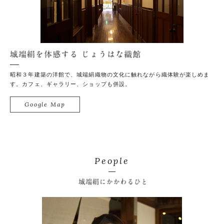
城
昭和３年建築の洋館で、城端絹織物の文化に触れながら織体験が楽しめま
す。カフェ、ギャラリー、ショップも併設。
Google Map
People
城