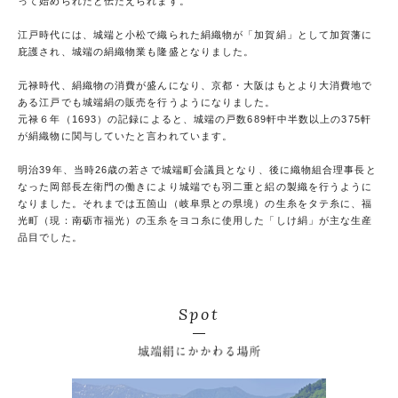
って始められたと伝たえられます。
江戸時代には、城端と小松で織られた絹織物が「加賀絹」として加賀藩に
庇護され、城端の絹織物業も隆盛となりました。
元禄時代、絹織物の消費が盛んになり、京都・大阪はもとより大消費地で
ある江戸でも城端絹の販売を行うようになりました。
元禄６年（1693）の記録によると、城端の戸数689軒中半数以上の375軒
が絹織物に関与していたと言われています。
明治39年、当時26歳の若さで城端町会議員となり、後に織物組合理事長と
なった岡部長左衛門の働きにより城端でも羽二重と絽の製織を行うように
なりました。それまでは五箇山（岐阜県との県境）の生糸をタテ糸に、福
光町（現：南砺市福光）の玉糸をヨコ糸に使用した「しけ絹」が主な生産
品目でした。
Spot
城