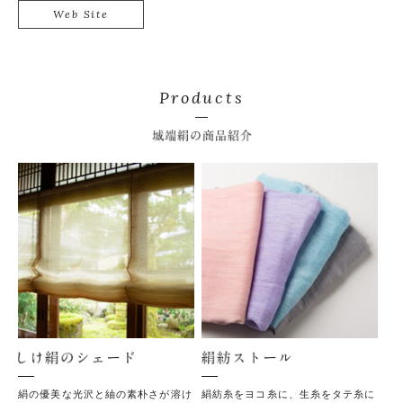
Web Site
Products
城
しけ絹のシェード
絹紡
絹の優美な光沢と紬の素朴さが溶け
絹紡糸をヨコ糸に、生糸をタテ糸に