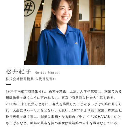
松井
1984年南砺市城端生まれ。高校卒業後、上京。大学卒業後は、家業である
絹織物業を継ぐように言われるも、東京で有意義な社会人生活を送る。
2009年上京した父とともに、客先を訪問したことがきっかけで絹に魅せら
れ「人生にリハーサルなどない」と思い、1877年より続く家業、株式会社
松井機業を継ぐ事に。創業以来初となる独自ブランド「JOHANAS」を立
ち上げるなど、織姫の異名を持つ彼女は城端絹の未来を織りなしている。