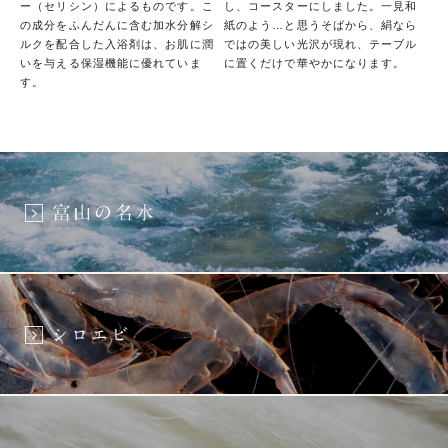
ー（セリシン）によるものです。こ
し、コースターにしました。一見和
の成分をふんだんに含む加水分解シ
紙のよう…と思うそばから、絹なら
ルクを配合した入浴剤は、お肌に潤
ではの美しい光沢が現れ、テーブル
いを与える保湿機能に優れていま
に置くだけで華やかになります。
す。