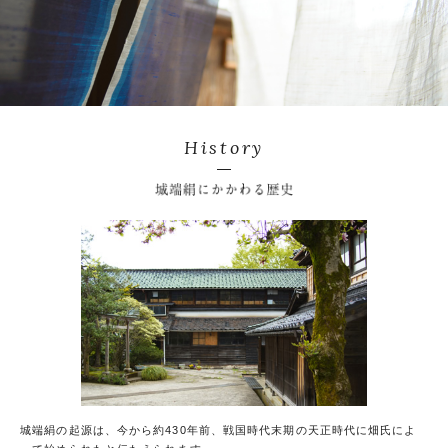
History
城
城端絹の起源は、今から約430年前、戦国時代末期の天正時代に畑氏によ