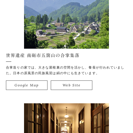
世
合掌造りの家では、大きな屋根裏の空間を活かし、養蚕が行われていまし
た。日本の原風景の民族風習は絹の中にも生きています。
Google Map
Web Site