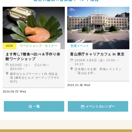
NEW
ワークショップ・セミナー
交流イベント
ます寿し7種食べ比べ＆手作り体
富山県庁キャリアカフェ in 東京
験ワークショップ
2026年 2月6日（金）15:00 ～
16:15
8月29日（土） ①12:00～
②16:00～
日本橋とやま館 和食レストラン
「富山はま作」
麻布台ヒルズマーケット内 特設会
場 [麻布台ヒルズ ガーデンプラザC
B1F]
2026.01.28 Wed
2026.08.05 Wed
一覧
イベントカレンダー