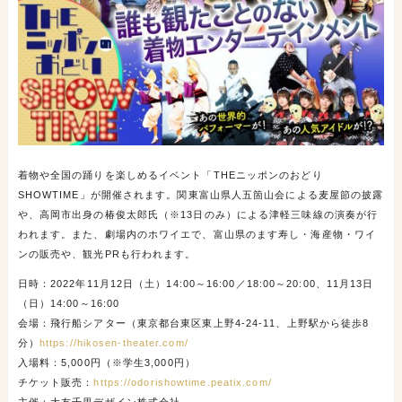
着物や全国の踊りを楽しめるイベント「THEニッポンのおどり
SHOWTIME」が開催されます。関東富山県人五箇山会による麦屋節の披露
や、高岡市出身の椿俊太郎氏（※13日のみ）による津軽三味線の演奏が行
われます。また、劇場内のホワイエで、富山県のます寿し・海産物・ワイ
ンの販売や、観光PRも行われます。
日時：2022年11月12日（土）14:00～16:00／18:00～20:00、11月13日
（日）14:00～16:00
会場：飛行船シアター（東京都台東区東上野4-24-11、上野駅から徒歩8
分）
https://hikosen-theater.com/
入場料：5,000円（※学生3,000円）
チケット販売：
https://odorishowtime.peatix.com/
主催：大友千里デザイン株式会社