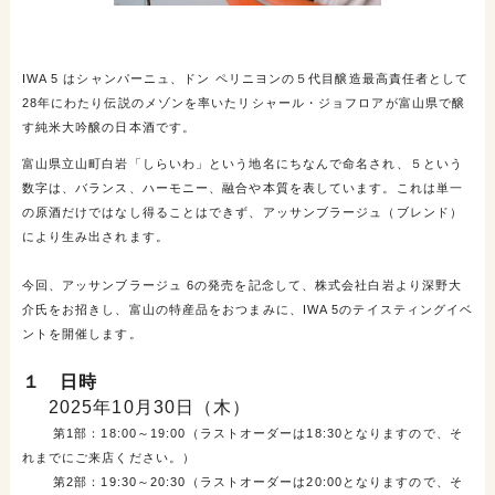
IWA 5 はシャンパーニュ、ドン ペリニヨンの５代目醸造最高責任者として
28年にわたり伝説のメゾンを率いたリシャール・ジョフロアが富山県で醸
す純米大吟醸の日本酒です。
富山県立山町白岩「しらいわ」という地名にちなんで命名され、５という
数字は、バランス、ハーモニー、融合や本質を表しています。これは単一
の原酒だけではなし得ることはできず、アッサンブラージュ（ブレンド）
により生み出されます。
今回、アッサンブラージュ 6の発売を記念して、株式会社白岩より深野大
介氏をお招きし、富山の特産品をおつまみに、IWA 5のテイスティングイベ
ントを開催します。
１ 日時
2025年10月30日（木）
第1部：18:00～
19:00
（ラストオーダーは18:30となりますので、そ
れまでにご来店ください。）
第2部：19:30～
20:30
（ラストオーダーは20:00となりますので、そ