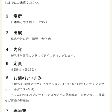
れまでにご来店ください。）
２ 場所
日本橋とやま館 ｢トヤマバー｣
３ 出演
株式会社白岩 深野 大介 氏
４ 内容
IWA 5を専用のグラスでテイスティングします。
５ 定員
各回6名（計12名）
６
お酒×おつまみ
・
IWA 5 5
種
(
アッサンブラージュ
2
・
3
・
4
・
5・6)
テイスティングセ
ット（各グラス45
ml
）
・ミニおつまみプレート（クロカジキの昆布締め、まぜいりこ、蒲鉾
など富山の特産品）
７ 参加費