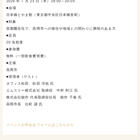
2026 年 7 月 23 日（木）18:00～20:00
■会場
日本橋とやま館（東京都中央区日本橋室町）
■対象
首都圏在住で、高岡市への移住や地域との関わりに興味のある方
■定員
20 名程度
■参加費
無料（一部飲食費実費）
■主催
高岡市
■登壇者（ゲスト）
オフィス松田 松田 洋祐 氏
エムスリー株式会社 取締役 中村 利江 氏
株式会社能作 代表取締役社長 能作 千春 氏
高岡市長 出町 譲 氏
イベントお申込みフォームはこちらから