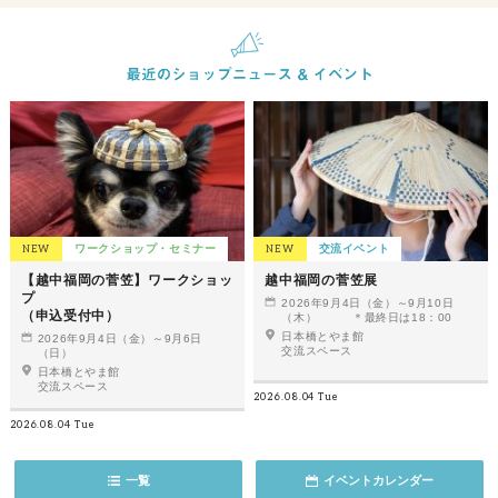
NEW
ワークショップ・セミナー
NEW
交流イベント
【越中福岡の菅笠】ワークショッ
越中福岡の菅笠展
プ
2026年9月4日（金）～9月10日
（申込受付中）
（木） ＊最終日は18：00
日本橋とやま館
2026年9月4日（金）～9月6日
交流スペース
（日）
日本橋とやま館
交流スペース
2026.08.04 Tue
2026.08.04 Tue
一覧
イベントカレンダー