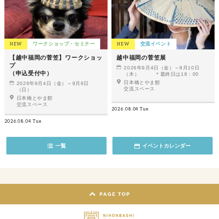
NEW
ワークショップ・セミナー
NEW
交流イベント
【越中福岡の菅笠】ワークショッ
越中福岡の菅笠展
プ
2026年9月4日（金）～9月10日
（申込受付中）
（木） ＊最終日は18：00
日本橋とやま館
2026年9月4日（金）～9月6日
交流スペース
（日）
日本橋とやま館
交流スペース
2026.08.04 Tue
2026.08.04 Tue
一覧
イベントカレンダー