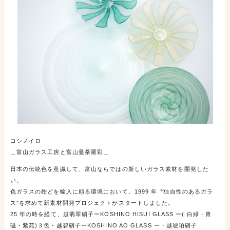
コシノイロ
＿富山ガラス工房と富山曼荼羅彩＿
日本の伝統色を意識して、富山ならではの新しいガラス素材を開発した
い。
色ガラスの殆どを輸入に頼る環境において、1999 年〝独自性のあるガラ
ス″を求めて新素材開発プロジェクトがスタートしました。
25 年の時を経て、越翡翠硝子ーKOSHINO HISUI GLASS ー( 白緑・青
磁・紫苑)３色・越碧硝子ーKOSHINO AO GLASS ー・越琥珀硝子