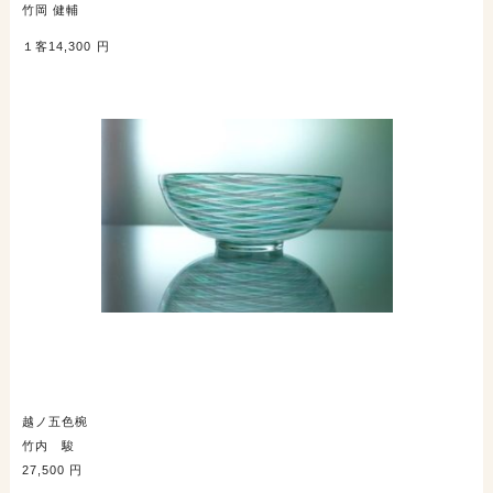
竹岡 健輔
１客14,300 円
越ノ五色椀
竹内 駿
27,500 円