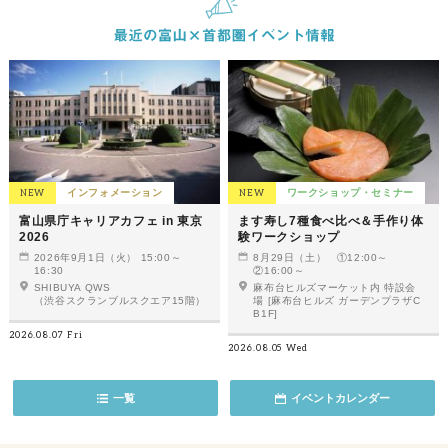
NEW
インフォメーション
NEW
ワークショップ・セミナー
富山県庁キャリアカフェ in 東京
ます寿し7種食べ比べ＆手作り体
2026
験ワークショップ
2026年9月1日（火） 15:00～
8月29日（土） ①12:00～
16:30
②16:00～
SHIBUYA QWS
麻布台ヒルズマーケット内 特設会
（渋谷スクランブルスクエア15階）
場 [麻布台ヒルズ ガーデンプラザC
B1F]
2026.08.07 Fri
2026.08.05 Wed
一覧
イベントカレンダー