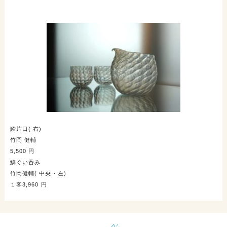
鱗片口( 右)
竹岡 健輔
5,500 円
鱗ぐい呑み
竹岡健輔( 中央・左)
１客3,960 円