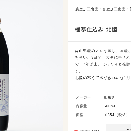
農産加工食品・畜産加工食品・
極寒仕込み 北陸
富山県産の大豆を蒸し、国産
を使い、3日間 大事に手入
で、3年以上、じっくりと発
す。
北陸の寒くて水がきれいな1月
メーカー
畑醸造
内容量
500ml
価格
￥854（税込）
こ
Share This