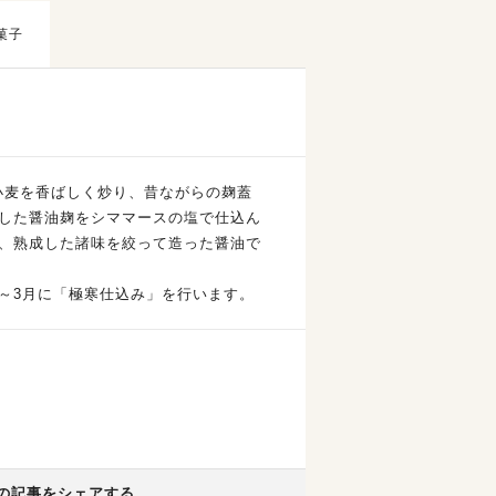
菓子
小麦を香ばしく炒り、昔ながらの麹蓋
れした醤油麹をシママースの塩で仕込ん
酵、熟成した諸味を絞って造った醤油で
～3月に「極寒仕込み」を行います。
の記事をシェアする