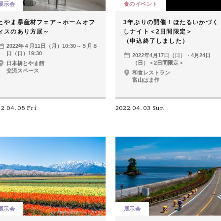
展示会
食のイベント
とやま県産材フェア～ホームオフ
3年ぶりの開催！ほたるいかづく
ィスのあり方展～
しナイト＜2日間限定＞
（申込終了しました）
2022年４月11日（月）10:30～５月８
日（日）19:30
2022年4月17日（日）・4月24日
（日）＜2日間限定＞
日本橋とやま館
交流スペース
和食レストラン
富山はま作
2.04.08 Fri
2022.04.03 Sun
展示会
展示会