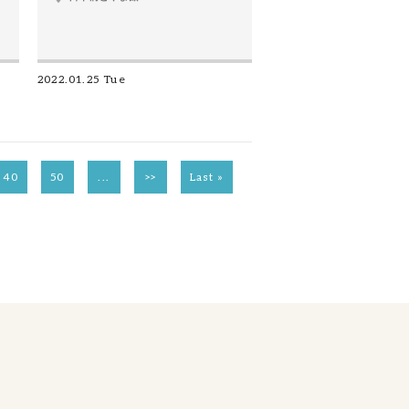
2022.01.25 Tue
40
50
...
>>
Last »