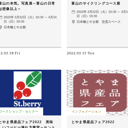
富山の本気。写真展～富山の日常
富山のサイクリングコース展
は想像以上～
2022年 3月22日（火）10:30 ～ 4月1
日（日）19:30
2022年 3月22日（火）10:30 ～ 4月10
日（日）19:30
日本橋とやま館 交流スペース
日本橋とやま館
2.03.18 Fri
2022.03.15 Tue
ワークショップ・セミナー
インフォメーション
とやま県産品フェア2022 美味
とやま県産品フェア2022
しいコーヒー淹れ方教室～セント