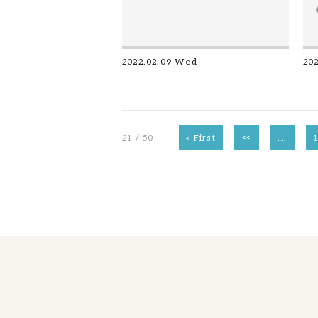
2022.02.09 Wed
202
21 / 50
« First
<<
...