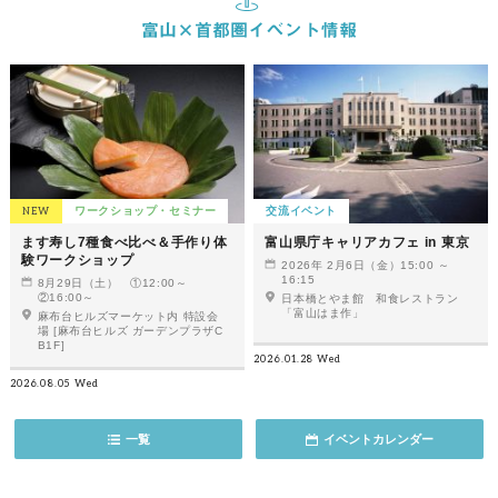
NEW
ワークショップ・セミナー
交流イベント
ます寿し7種食べ比べ＆手作り体
富山県庁キャリアカフェ in 東京
験ワークショップ
2026年 2月6日（金）15:00 ～
16:15
8月29日（土） ①12:00～
②16:00～
日本橋とやま館 和食レストラン
「富山はま作」
麻布台ヒルズマーケット内 特設会
場 [麻布台ヒルズ ガーデンプラザC
B1F]
2026.01.28 Wed
2026.08.05 Wed
一覧
イベントカレンダー