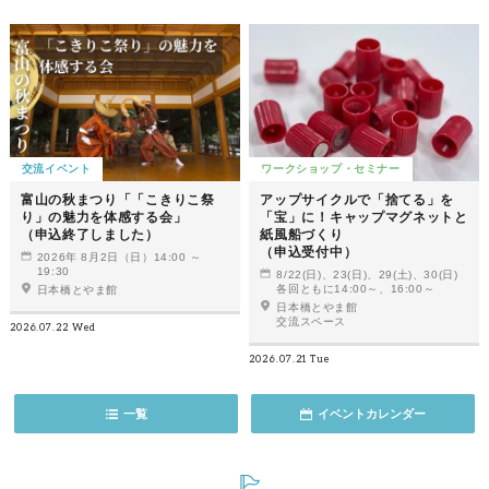
交流イベント
ワークショップ・セミナー
富山の秋まつり「「こきりこ祭
アップサイクルで「捨てる」を
り」の魅力を体感する会」
「宝」に！キャップマグネットと
（申込終了しました）
紙風船づくり
（申込受付中）
2026年 8月2日（日）14:00 ～
19:30
8/22(日)、23(日)、29(土)、30(日)
各回ともに14:00～、16:00～
日本橋とやま館
日本橋とやま館
交流スペース
2026.07.22 Wed
2026.07.21 Tue
一覧
イベントカレンダー