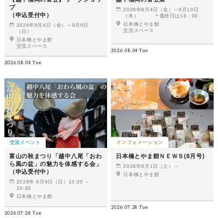
プ
2026年9月4日（金）～9月10日
（申込受付中）
（木） ＊最終日は18：00
日本橋とやま館
2026年9月4日（金）～9月6日
交流スペース
（日）
日本橋とやま館
交流スペース
2026.08.04 Tue
2026.08.04 Tue
交流イベント
インフォメーション
富山の秋まつり「越中八尾「おわ
日本橋とやま館ＮＥＷＳ(8月号)
ら風の盆」の魅力を体感する会」
2026年8月1日（土）～
（申込受付中）
日本橋とやま館
2026年 8月9日（日）13:30 ～
19:30
日本橋とやま館
2026.07.28 Tue
2026.07.28 Tue