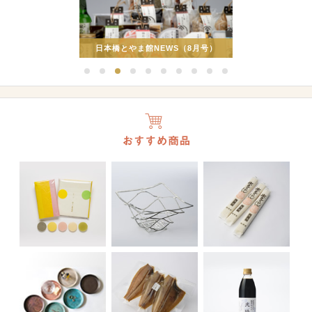
「首都圏での販路開拓に向けたサポー
日本橋とやま館NEWS（8月号）
トネット」登録者募集
1
2
3
4
5
6
7
8
9
10