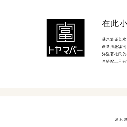
在此
受惠於優良水
嚴選清澈凜冽
洋溢著杜氏的
再搭配上只有
酒吧 營